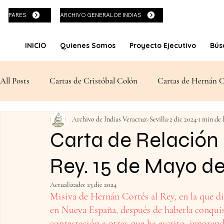
PARES
ARCHIVO GENERAL DE INDIAS
INICIO
Quienes Somos
Proyecto Ejecutivo
Bús
All Posts
Cartas de Cristóbal Colón
Cartas de Hernán C
Archivo de Indias Veracruz-Sevilla
2 dic 2024
1 min de 
Corsarios contra la Corona Española
Guerra de Indepe
Carta de Relación
Rey. 15 de Mayo de
Actualizado:
23 dic 2024
Misiva de Hernán Cortés al Rey, en la que di
en Nueva España, después de haberla conquis
contestación a otras que ha escrito, ignorand