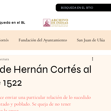
queda en el BLOG
Contacto
ortés
Fundación del Ayuntamiento
San Juan de Ulúa
lectura
ndencia
Los Tratados de Córdoba
La Retirada Española
 de Hernán Cortés al
 1522
ce enviar una particular relación de lo sucedido 
tado y poblado. Se queja de no tener 
o la causa.