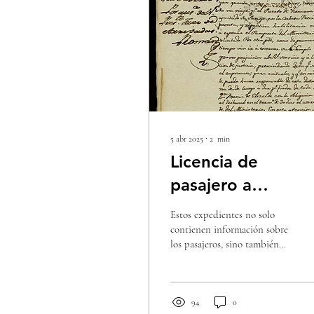
5 abr 2025
∙
2
min
Licencia de
pasajero a
Veracruz, de José
Estos expedientes no solo
Ignacio de
contienen información sobre
los pasajeros, sino también
Berasueta, tenien
sobre las personas que los
gobernador de
acompañaban, ofreciendo...
Puebla.
94
0