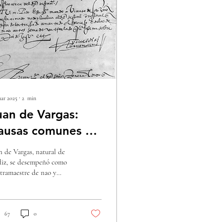
ar 2025
∙
2
min
uan de Vargas:
ausas comunes de
uerte entre
n de Vargas, natural de
avegantes de la
iz, se desempeñó como
tramaestre de nao y
poca.
leció en Veracruz. Se
servan diligencias sobre
..
67
0