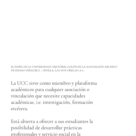
EL PAPEL DE LA UNIVERSIDAD CRISTÓBAL COLÓN EN LA ASOCIACIÓN ARCHIVO
DE INDIAS VERACRUZ – SEVILLA, LAS DOS ORILLAS A.C.
La UCC sirve como miembro y plataforma
académicos para cualquier asociación o
vinculación que necesite capacidades
académicas, i.e. investigación, formación
etcétera.
Está abierta a ofrecer a sus estudiantes la
posibilidad de desarrollar prácticas
profesionales y servicio social en la