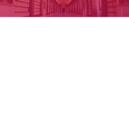
finalidad lucrativa ni su distribución, comunicación pública y
transformación por cualquier medio sin autorización expresa y
por escrito del propietario BIBLIOGRAFÍA: - Angulo Íñiguez,
Diego, Bautista Antonelli. Las fortificaciones americanas del
siglo XVI. Madrid, Hauser y Menet, 1942. - Juárez Moreno, Juan.
Corsarios y Piratas En Veracruz Y Campeche, Sevilla, Escuela De
Estudios Hispanoamericanos, 1972. - González Bibliografía
PRODUCTOR: Consejo de Indias (España) Las
imágenes/documentos no tienen restricciones de acceso
ARCHIVO: AGI Volver a Inicio NUESTROS BENEFACTORES
ENLACES EXTERNOS