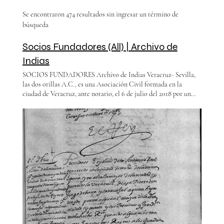
Se encontraron 474 resultados sin ingresar un término de
búsqueda
Socios Fundadores (All) | Archivo de
Indias
SOCIOS FUNDADORES Archivo de Indias Veracruz- Sevilla,
las dos orillas A.C., es una Asociación Civil formada en la
ciudad de Veracruz, ante notario, el 6 de julio del 2018 por un
grupo de veracruzanos apasionados por la historia y por nuestras
raíces. Nuestro propósito es recuperar la memoria histórica
durante los tres siglos de colonia de nuestro país, con la
intención de conocer el papel que jugó desde la perspectiva
económica, política y social la ciudad de Veracruz, como puerto
de entrada durante el periodo virreinal, con el resto de la
Intendencia, la Nueva España y Europa. Socios Fundadores
Francisco S. Arias González fcoarias@prodigy.net.mx Víctor A.
Gardoqui Zurita fcoarias@prodigy.net.mx Jose Carlos Pariente
Minero jcparienteminero@gmail.com José Manuel Asún Jordán
fcoarias@prodigy.net.mx Ricardo Homs Quiroga
ricardo.homs@usa.net Arturo Díaz Zurita
arturodiaz.zurita@gmail.com Carlos Lascuráin Rangel