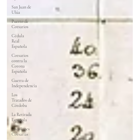
San Juan de
Ulúa
Puerto de
Corsarios
Cédula
Real
Española
Corsarios
contra la
Corona
Española
Guerra de
Independencia
Los
Tratados de
Córdoba
La Retirada
Española
Invasiones
Corsarias