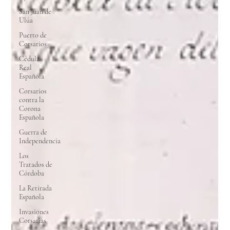
San Juan de
Ulúa
Puerto de
Corsarios
Cédula
Real
Española
Corsarios
contra la
Corona
Española
Guerra de
Independencia
Los
Tratados de
Córdoba
La Retirada
Española
Invasiones
Corsarias