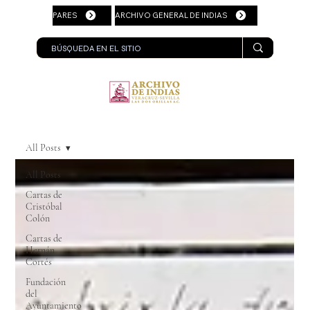
PARES
ARCHIVO GENERAL DE INDIAS
All Posts
All Posts
Cartas de
Cristóbal
Colón
Cartas de
Hernán
Cortés
Fundación
del
Ayuntamiento