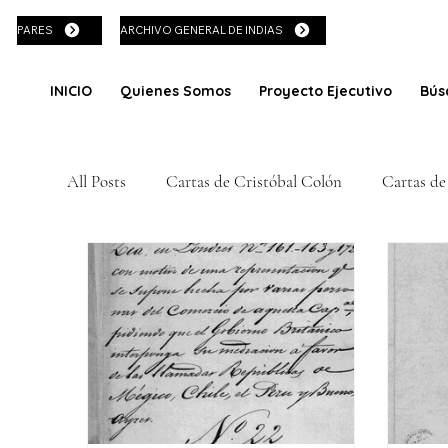
PARES
ARCHIVO GENERAL DE INDIAS
INICIO
Quienes Somos
Proyecto Ejecutivo
Bús
All Posts
Cartas de Cristóbal Colón
Cartas de
Cédula Real Española
Corsarios contra la Co
Invasiones Corsarias
Arquitectura y Construc