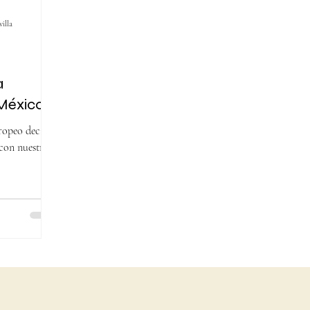
illa
a
México
ropeo decidió
 con nuestra