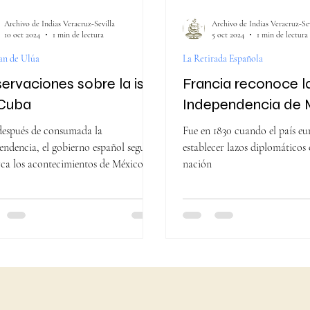
Archivo de Indias Veracruz-Sevilla
Archivo de Indias Veracruz-Sev
10 oct 2024
1 min de lectura
5 oct 2024
1 min de lectura
an de Ulúa
La Retirada Española
ervaciones sobre la isla
Francia reconoce l
Cuba
Independencia de 
espués de consumada la
Fue en 1830 cuando el país eu
endencia, el gobierno español seguía
establecer lazos diplomáticos
rca los acontecimientos de México y
nación
 colonias, como Cuba.