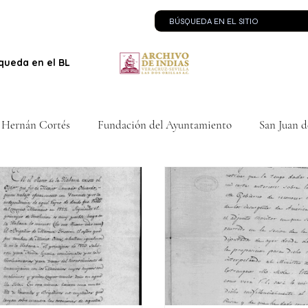
queda en el BLOG
Contacto
 Hernán Cortés
Fundación del Ayuntamiento
San Juan d
rona Española
Guerra de Independencia
Los Tratados de
ción