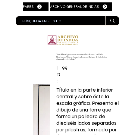
PARES
ARCHIVO GENERAL DE INDIAS
Torre del fanal giratorio de 1er orden colocado en el Castillo de
S[a]n Juan de Ulúa, en el ángulo saliente del Baluarte de S[a]n Pedro,
vista desde la ciudad.1804"
99
I
D
:
Título en la parte inferior
central y sobre éste la
escala gráfica. Presenta el
dibujo de una torre que
forma un poliedro de
dieciséis lados separados
por pilastras, formado por