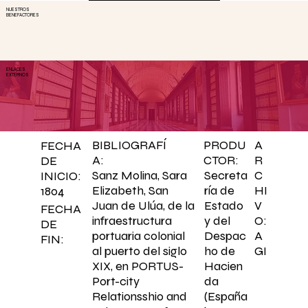
NUESTROS
BENEFACTORES
ENLACES
EXTERNOS
BIBLIOGRAFÍ
PRODU
A
FECHA
A:
CTOR:
R
DE
C
Sanz Molina, Sara
Secreta
INICIO:
HI
Elizabeth, San
ría de
1804
V
Juan de Ulúa, de la
Estado
FECHA
O:
infraestructura
y del
DE
A
portuaria colonial
Despac
FIN:
GI
al puerto del siglo
ho de
XIX, en PORTUS-
Hacien
Port-city
da
Relationsshio and
(España