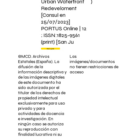
Urban Waterfront
)
Redeveloment
[Consul en
25/07/2023]
PORTUS Online | 12
; ISSN:1825-9561
(print) [San Ju
Bibliografía
©MCD. Archivos
Las
Estatales (España). La
imágenes/documentos
difusión de la
no tienen restricciones de
información descriptiva y
acceso
de las imágenes digitales
de este documento ha
sido autorizada por el
titular de los derechos de
propiedad intelectual
exclusivamente para uso
privado y para
actividades de docencia
e investigación. En
ningún caso se autoriza
su reproducción con
finalidad lucrativa ni su