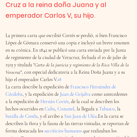
Cruz a la reina doña Juana y al 
emperador Carlos V, su hijo
. 
La primera carta que escribió Cortés se perdió, si bien Francisco 
López de Gómara conservó una copia e incluyó un breve resumen 
en su crónica. En 1842 se publicó una carta enviada por la Junta 
de regimiento de la ciudad de Veracruz, fechada el 10 de julio de 
1519 y titulada "
Carta de la justicia y regimiento de la Rica Villa de la 
Veracruz
", con especial dedicatoria a la Reina Doña Juana y a su 
hijo el emperador Carlos V.
18
La carta describe la expedición de 
Francisco Hernández de 
Córdoba
, y la expedición de 
Juan de Grijalva
 como antecedentes 
a la expedición de 
Hernán Cortés
, de la cual se describen los 
hechos ocurridos en 
Cuba
, 
Cozumel
, la llegada a 
Tabasco
, la 
batalla de Centla
, y el arribo a 
San Juan de Ulúa
.En la carta se 
describen la flora y la fauna de las tierras visitadas, se reportan de 
forma destacada los 
sacrificios humanos
 que realizaban los 