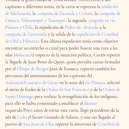
capitanes a diferentes zonas, en la carta se reportan la 
rendición 
de Michoacán
, la 
campaña de Zacatula y Colima
, la 
campaña de 
Oaxaca, Tehuantepec y Tututepec
, la segunda 
campaña en río 
Pánuco y Chila
, la expedición de 
Pedro de Alvarado
 a la 
campaña de Guatemala
 y la salida de la 
expedición de Cristóbal 
de Olid a Hibueras
. Esta última expedición tenía como objetivo 
encontrar un estrecho o canal para poder buscar una ruta a las 
islas 
Molucas
.Al respecto de la situación política, Cortés reportó 
la llegada de Juan Bono de Quejo, quien portaba cartas firmadas 
por el 
Obispo de Burgos
 Juan de Fonseca, reportó también los 
percances del amotinamiento de los capitanes del 
Adelantado
Francisco de Garay
 en la zona del 
río Pánuco
, solicitó 
el envío de frailes de la 
Orden de San Francisco
 y de la 
Orden de 
Santo Domingo
 para realizar la evangelización de los indígenas, 
para ello se había comenzado a establecer el 
diezmo
requerido.Poco antes de enviar esta carta, llegó procedente de la 
isla de 
Cuba
 el factor Gonzalo de Salazar, y una vez llegado al 
puerto de 
San Juan de Ulúa
 reportó la entrevista de 
Cristóbal de 