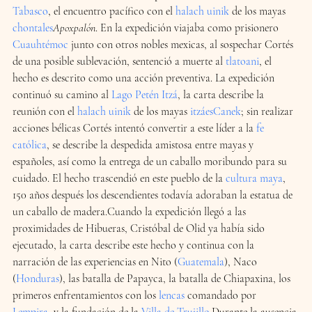
Tabasco
, el encuentro pacífico con el 
halach uinik
 de los mayas 
chontales
Apoxpalón
. En la expedición viajaba como prisionero 
Cuauhtémoc
 junto con otros nobles mexicas, al sospechar Cortés 
de una posible sublevación, sentenció a muerte al 
tlatoani
, el 
hecho es descrito como una acción preventiva. La expedición 
continuó su camino al 
Lago Petén Itzá
, la carta describe la 
reunión con el 
halach uinik
 de los mayas 
itzáes
Canek
; sin realizar 
acciones bélicas Cortés intentó convertir a este líder a la 
fe 
católica
, se describe la despedida amistosa entre mayas y 
españoles, así como la entrega de un caballo moribundo para su 
cuidado. El hecho trascendió en este pueblo de la 
cultura maya
, 
150 años después los descendientes todavía adoraban la estatua de 
un caballo de madera.Cuando la expedición llegó a las 
proximidades de Hibueras, Cristóbal de Olid ya había sido 
ejecutado, la carta describe este hecho y continua con la 
narración de las experiencias en Nito (
Guatemala
), Naco 
(
Honduras
), las batalla de Papayca, la batalla de Chiapaxina, los 
primeros enfrentamientos con los 
lencas
 comandado por 
Lempira
, y la fundación de la 
Villa de Trujillo
.Durante la ausencia 