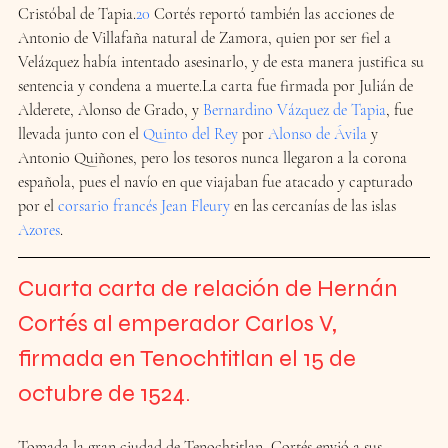
Cristóbal de Tapia.
20
​ Cortés reportó también las acciones de 
Antonio de Villafaña natural de Zamora, quien por ser fiel a 
Velázquez había intentado asesinarlo, y de esta manera justifica su 
sentencia y condena a muerte.La carta fue firmada por Julián de 
Alderete, Alonso de Grado, y 
Bernardino Vázquez de Tapia
, fue 
llevada junto con el 
Quinto del Rey
 por 
Alonso de Ávila
 y 
Antonio Quiñones, pero los tesoros nunca llegaron a la corona 
española, pues el navío en que viajaban fue atacado y capturado 
por el 
corsario
francés
Jean Fleury
 en las cercanías de las islas 
Azores
.
Cuarta carta de relación de Hernán 
Cortés al emperador Carlos V
, 
firmada en Tenochtitlan el 15 de 
octubre de 1524.
Tomada la gran ciudad de Tenochtitlan, Cortés envió a sus 