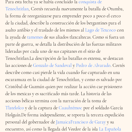
Para esta fecha ya se había concluido la 
conquista de 
Tenochtitlan
, Cortés recuerda nuevamente la batalla de Otumba, 
la forma de reorganizarse para emprender poco a poco el cerco 
de la ciudad, describe la construcción de los bergantines para el 
asalto anfibio y el traslado de los mismos al 
Lago de Texcoco
 con 
la ayuda de 
tamemes
 de sus aliados tlaxcaltecas. Como si fuera un 
parte de guerra, se detalla la distribución de las fuerzas militares 
lideradas por cada uno de sus capitanes en el sitio de 
Tenochtitlan.La descripción de las batallas es extensa, se destacan 
las acciones de 
Gonzalo de Sandoval
 y 
Pedro de Alvarado
. Cortés 
describe como casi pierde la vida cuando fue capturado en una 
escaramuza en la ciudad de Tenochtitlan, y como es salvado por 
Cristóbal de Guzmán quien por realizar la acción cae prisionero 
de los mexicas y es sacrificado más tarde. La historia de las 
acciones bélicas termina con la narración de la toma de 
Tlatelolco
 y de la captura de 
Cuauhtémoc
 por el soldado García 
Holguín.De forma independiente, se reporta la tercera expedición 
personal del gobernador de 
Jamaica
Francisco de Garay
 y su 
encuentro, así como la llegada del Veedor de la isla 
La Española