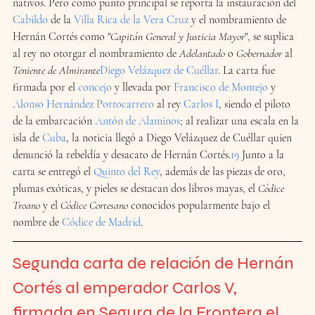
nativos. Pero como punto principal se reporta la instauración del 
Cabildo
 de la 
Villa Rica de la Vera Cruz
 y el nombramiento de 
Hernán Cortés como "
Capitán General y Justicia Mayor
", se suplica 
al rey no otorgar el nombramiento de 
Adelantado
 o 
Gobernador
 al 
Teniente de Almirante
Diego Velázquez de Cuéllar
. La carta fue 
firmada por el 
concejo
 y llevada por 
Francisco de Montejo
 y 
Alonso Hernández Portocarrero
 al rey 
Carlos I
, siendo el piloto 
de la embarcación 
Antón de Alaminos
; al realizar una escala en la 
isla de 
Cuba
, la noticia llegó a Diego Velázquez de Cuéllar quien 
denunció la rebeldía y desacato de Hernán Cortés.
19
​ Junto a la 
carta se entregó el 
Quinto del Rey
, además de las piezas de oro, 
plumas exóticas, y pieles se destacan dos libros mayas, el 
Códice 
Troano
 y el 
Códice Cortesano
 conocidos popularmente bajo el 
nombre de 
Códice de Madrid
.
Segunda carta de relación de Hernán 
Cortés al emperador Carlos V
, 
firmada en Segura de la Frontera el 