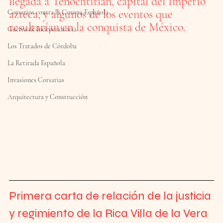
llegada a 
Tenochtitlán
, capital del 
Imperio 
azteca
, y algunos de los eventos que 
Corsarios contra la Corona Española
resultarían en la 
conquista de México
.
Guerra de Independencia
Los Tratados de Córdoba
La Retirada Española
Invasiones Corsarias
Arquitectura y Construcción
Primera carta de relación de la justicia 
y regimiento de la Rica Villa de la Vera 