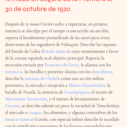
30 de octubre de 1520.
Después de 15 meses Cortés vuelve a reportarse, en primera 
instancia se disculpa por el tiempo transcurrido sin escribir, 
reporta el hundimiento premeditado de las naves para evitar 
deserciones de los seguidores de Velázquez. Describe las riquezas 
del Estado de Culúa (
Estado mexica
), cuyo sometimiento a favor 
de la corona española es el objetivo principal. Reporta la 
excursión enviada por 
Francisco de Garay
, la alianza con los 
totonacas
, las batallas y posterior alianza con los 
tlaxcaltecas
, 
describe la 
matanza de Cholula
 como una acción militar 
preventiva, la entrada y recepción a 
México-Tenochtitlan
, la 
batalla de Nautla, la sentencia de 
Cuauhpopoca
, el arresto de 
Moctezuma Xocoyotzin
, y el intento de levantamiento de 
Cacama
, se describe además un poco la sociedad de Tenochtitlan, 
el mercado o 
tianguis
, los alimentos, y algunas costumbres de los 
mexicas (aztecas)
.Cortés, con especial énfasis describe lo sucedido 
con la expedición y encuentro de las fuerzas comandadas por 