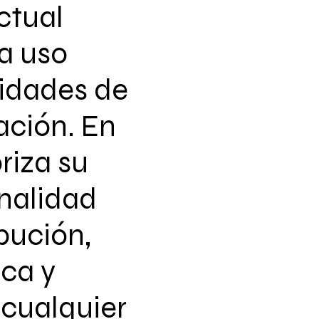
ctual
a uso
vidades de
ación. En
riza su
nalidad
ibución,
ca y
 cualquier