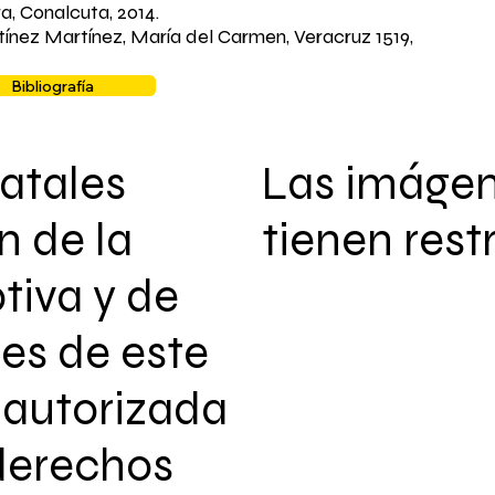
ra, Conalcuta, 2014.
tínez Martínez, María del Carmen, Veracruz 1519,
Bibliografía
atales
Las imáge
n de la
tienen rest
tiva y de
les de este
autorizada
 derechos