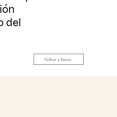
ión
o del
Volver a Inicio