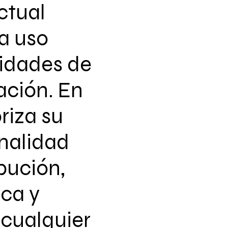
ctual
a uso
vidades de
ación. En
riza su
nalidad
ibución,
ca y
 cualquier