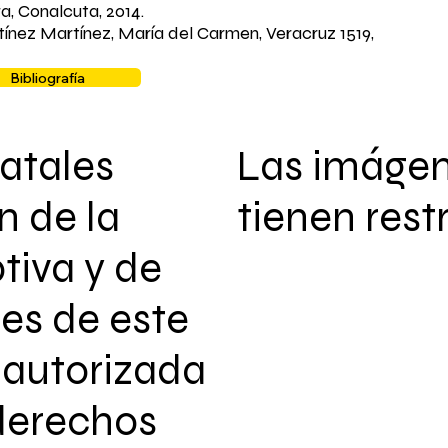
ra, Conalcuta, 2014.
tínez Martínez, María del Carmen, Veracruz 1519,
Bibliografía
atales
Las imáge
n de la
tienen rest
tiva y de
les de este
autorizada
 derechos