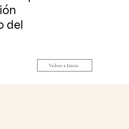
ión
o del
Volver a Inicio