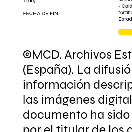
Time)
- Cal
forti
FECHA DE FIN:
Estad
©MCD. Archivos Est
(España). La difusió
información descrip
las imágenes digita
documento ha sido 
por el titular de los