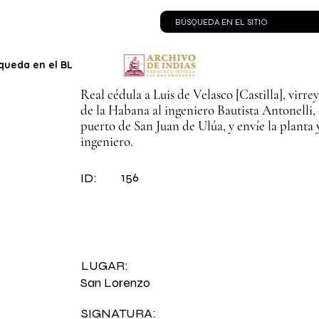
queda en el BLOG
Contacto
Real cédula a Luis de Velasco [Castilla], virr
de la Habana al ingeniero Bautista Antonelli, 
puerto de San Juan de Ulúa, y envíe la planta 
ingeniero.
156
ID:
LUGAR:
San Lorenzo
SIGNATURA: