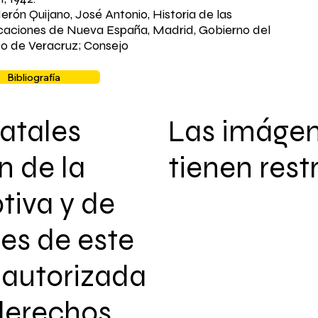
derón Quijano, José Antonio, Historia de las
ficaciones de Nueva España, Madrid, Gobierno del
o de Veracruz; Consejo
Bibliografía
atales
Las imáge
n de la
tienen rest
tiva y de
les de este
autorizada
 derechos