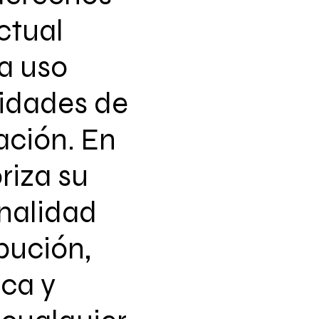
ctual
a uso
vidades de
ación. En
riza su
nalidad
ibución,
ca y