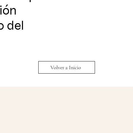
ión
o del
Volver a Inicio