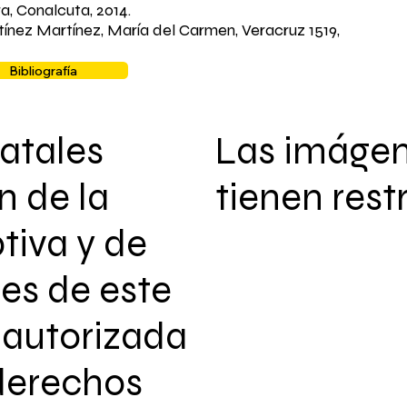
ra, Conalcuta, 2014.
tínez Martínez, María del Carmen, Veracruz 1519,
Bibliografía
atales
Las imáge
n de la
tienen rest
tiva y de
les de este
autorizada
 derechos