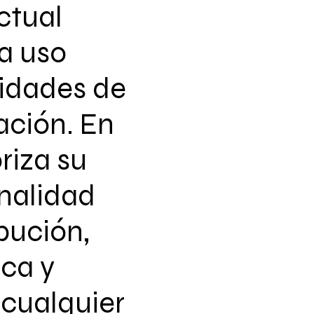
ctual
a uso
vidades de
ación. En
riza su
nalidad
ibución,
ca y
 cualquier