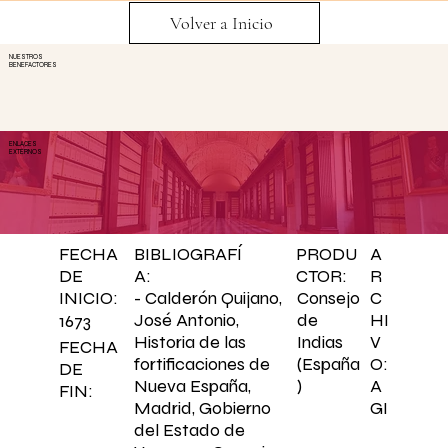
Volver a Inicio
NUESTROS
BENEFACTORES
ENLACES
EXTERNOS
BIBLIOGRAFÍ
PRODU
A
FECHA
A:
CTOR:
R
DE
C
- Calderón Quijano,
Consejo
INICIO:
HI
José Antonio,
de
1673
V
Historia de las
Indias
FECHA
O:
fortificaciones de
(España
DE
A
Nueva España,
)
FIN:
GI
Madrid, Gobierno
del Estado de