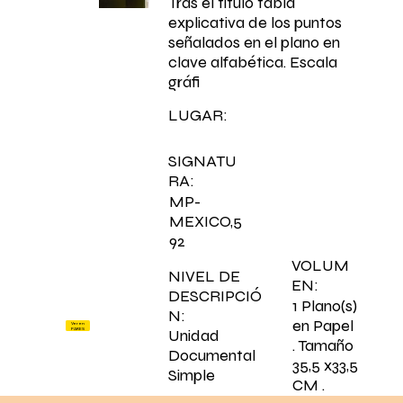
Tras el título tabla
explicativa de los puntos
señalados en el plano en
clave alfabética. Escala
gráfi
LUGAR:
SIGNATU
RA:
MP-
MEXICO,5
92
VOLUM
NIVEL DE
EN:
DESCRIPCIÓ
1 Plano(s)
N:
en Papel
Ver en
PARES
Unidad
. Tamaño
Documental
35,5 x33,5
Simple
CM .