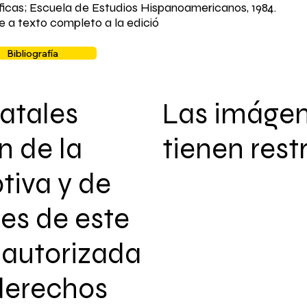
íficas; Escuela de Estudios Hispanoamericanos, 1984.
e a texto completo a la edició
Bibliografía
atales
Las imáge
n de la
tienen rest
tiva y de
les de este
autorizada
 derechos