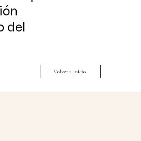
ión
o del
Volver a Inicio