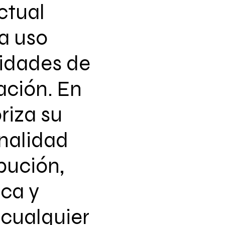
ctual
a uso
vidades de
ación. En
riza su
nalidad
ibución,
ca y
 cualquier