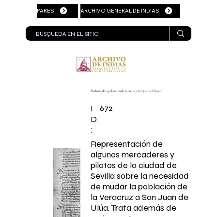
PARES
ARCHIVO GENERAL DE INDIAS
Mudanza de la población de Veracruz a San Juan de Ulúa,etc
672
I
D
:
Representación de
algunos mercaderes y
pilotos de la ciudad de
Sevilla sobre la necesidad
de mudar la población de
la Veracruz a San Juan de
Ulúa. Trata además de