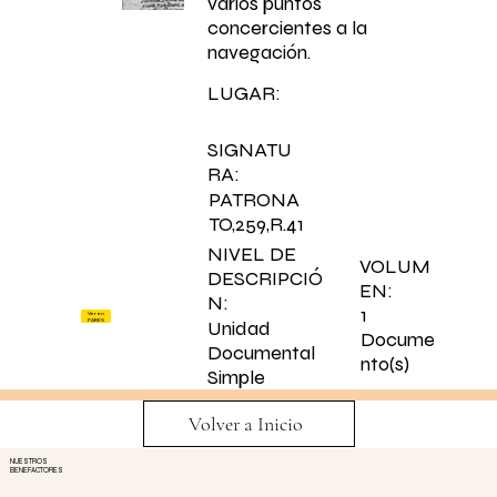
varios puntos
concercientes a la
navegación.
LUGAR:
SIGNATU
RA:
PATRONA
TO,259,R.41
NIVEL DE
VOLUM
DESCRIPCIÓ
EN:
N:
1
Ver en
PARES
Unidad
Docume
Documental
nto(s)
Simple
Volver a Inicio
NUESTROS
BENEFACTORES