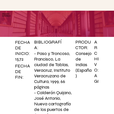
ENLACES
EXTERNOS
BIBLIOGRAFÍ
PRODU
A
FECHA
A:
CTOR:
R
DE
C
- Paso y Troncoso,
Consejo
INICIO:
HI
Francisco, La
de
1572
V
ciudad de Tablas,
Indias
FECHA
O:
Veracruz, Instituto
(España
DE
A
Veracruzano de
)
FIN:
GI
Cultura, 1999, 66
páginas
- Calderón Quijano,
José Antonio,
Nueva cartografía
de los puertos de