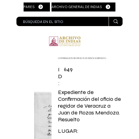
PARES
ARCHIVO GENERAL DE INDIAS
CONFIRMACION DE OFICIO: JUAN DE ROZAS MENDOZA
649
I
D
:
Expediente de
Confirmación del oficio de
regidor de Veracruz a
Juan de Rozas Mendoza.
Resuelto
LUGAR: