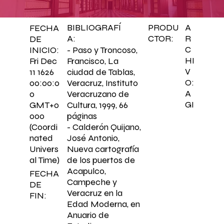
BIBLIOGRAFÍ
PRODU
A
FECHA
A:
CTOR:
R
DE
C
- Paso y Troncoso,
INICIO:
HI
Francisco, La
Fri Dec
V
ciudad de Tablas,
11 1626
O:
Veracruz, Instituto
00:00:0
A
Veracruzano de
0
GI
Cultura, 1999, 66
GMT+0
páginas
000
- Calderón Quijano,
(Coordi
José Antonio,
nated
Nueva cartografía
Univers
de los puertos de
al Time)
Acapulco,
FECHA
Campeche y
DE
Veracruz en la
FIN:
Edad Moderna, en
Anuario de