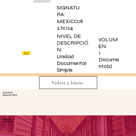
SIGNATU
RA:
MEXICO,18
2,N.124
NIVEL DE
VOLUM
DESCRIPCIÓ
EN:
N:
1
Ver en
PARES
Unidad
Docume
Documental
nto(s)
Simple
Volver a Inicio
NUESTROS
BENEFACTORES
ENLACES
EXTERNOS