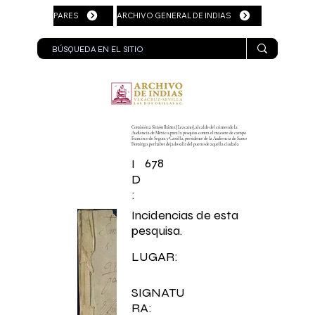
PARES
ARCHIVO GENERAL DE INDIAS
Comisión a Simón Ibáñez [Lezcano], alcalde del crimen de la
Audiencia de México, para la pesquisa contra el maestre de campo
Francisco de Segura y Castilla, presidente de la Audiencia de Santo
Domingo, por haber dejado salir del puerto de aquella ciudad a
678
I
D
:
Incidencias de esta
pesquisa.
LUGAR:
SIGNATU
RA: