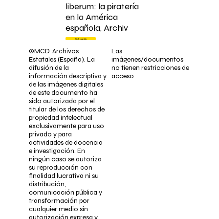
liberum: la piratería
en la América
española, Archiv
Bibliografía
©MCD. Archivos
Las
Estatales (España). La
imágenes/documentos
difusión de la
no tienen restricciones de
información descriptiva y
acceso
de las imágenes digitales
de este documento ha
sido autorizada por el
titular de los derechos de
propiedad intelectual
exclusivamente para uso
privado y para
actividades de docencia
e investigación. En
ningún caso se autoriza
su reproducción con
finalidad lucrativa ni su
distribución,
comunicación pública y
transformación por
cualquier medio sin
autorización expresa y