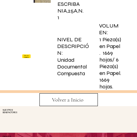
ESCRIBA
NIA,25A,N.
1
VOLUM
EN:
NIVEL DE
1 Pieza(s)
DESCRIPCIÓ
en Papel
N:
. 1669
Ver en
hojas/ 6
PARES
Unidad
Pieza(s)
Documental
en Papel.
Compuesta
1669
hojas.
Volver a Inicio
NUESTROS
BENEFACTORES
ENLACES