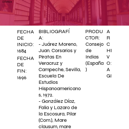
EXTERNOS
BIBLIOGRAFÍ
PRODU
A
FECHA
A:
CTOR:
R
DE
C
- Juárez Moreno,
Consejo
INICIO:
HI
Juan. Corsarios y
de
1684
V
Piratas En
Indias
FECHA
O:
Veracruz y
(España
DE
A
Campeche, Sevilla,
)
FIN:
GI
Escuela De
1696
Estudios
Hispanoamericano
s, 1972.
- González Díaz,
Falia y Lazaro de
la Escosura, Pilar
(Com.), Mare
clausum, mare