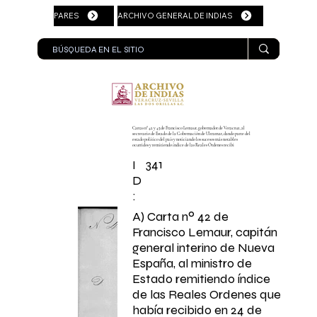
PARES
ARCHIVO GENERAL DE INDIAS
Cartas nº 42 y 43 de Francisco Lemaur, gobernador de Veracruz, al
secretario de Estado de la Gobernación de Ultramar, dando parte del
estado político del país y noticiando los sucesos más notables
ocurridos y remitiendo índice de las Reales Órdenes recibi
341
I
D
:
A) Carta nº 42 de
Francisco Lemaur, capitán
general interino de Nueva
España, al ministro de
Estado remitiendo índice
de las Reales Ordenes que
había recibido en 24 de