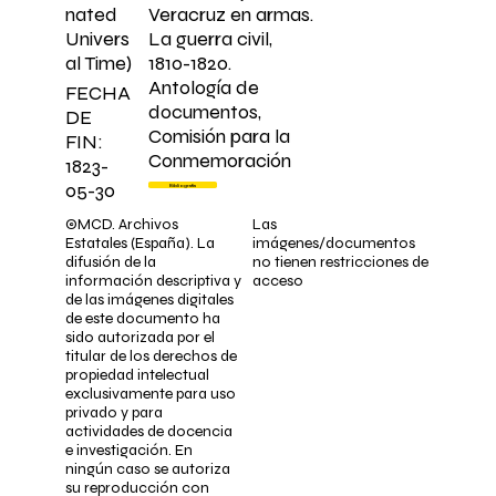
Veracruz en armas.
nated
La guerra civil,
Univers
1810-1820.
al Time)
Antología de
FECHA
documentos,
DE
Comisión para la
FIN:
Conmemoración
1823-
05-30
Bibliografía
©MCD. Archivos
Las
Estatales (España). La
imágenes/documentos
difusión de la
no tienen restricciones de
información descriptiva y
acceso
de las imágenes digitales
de este documento ha
sido autorizada por el
titular de los derechos de
propiedad intelectual
exclusivamente para uso
privado y para
actividades de docencia
e investigación. En
ningún caso se autoriza
su reproducción con