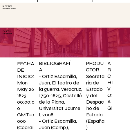
NUESTROS
BENEFACTORES
ENLACES
EXTERNOS
BIBLIOGRAFÍ
PRODU
A
FECHA
A:
CTOR:
R
DE
C
- Ortiz Escamilla,
Secreta
INICIO:
HI
Juan, El teatro de
ría de
Mon
V
la guerra. Veracruz,
Estado
May 26
O:
1750-1825, Castelló
y del
1823
A
de la Plana,
Despac
00:00:0
GI
Universitat Jaume
ho de
0
I, 2008
Estado
GMT+0
- Ortiz Escamilla,
(España
000
Juan (Comp.),
)
(Coordi