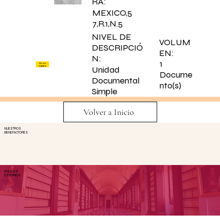
RA:
MEXICO,5
7,R.1,N.5
NIVEL DE
VOLUM
DESCRIPCIÓ
EN:
N:
1
Ver en
PARES
Unidad
Docume
Documental
nto(s)
Simple
Volver a Inicio
NUESTROS
BENEFACTORES
ENLACES
EXTERNOS