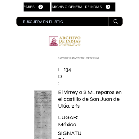
PARES
ARCHIVO GENERAL DE INDIAS
CARTAS DEL VIRREY CONDE DE LA MONCLOVA I
134
I
D
:
El Virrey a S.M., reparos en
el castillo de San Juan de
Ulúa. 2 fs
LUGAR:
México
SIGNATU