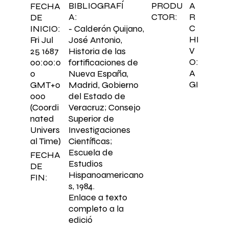
BIBLIOGRAFÍ
PRODU
A
FECHA
A:
CTOR:
R
DE
C
- Calderón Quijano,
INICIO:
HI
José Antonio,
Fri Jul
V
Historia de las
25 1687
O:
fortificaciones de
00:00:0
A
Nueva España,
0
GI
Madrid, Gobierno
GMT+0
del Estado de
000
Veracruz; Consejo
(Coordi
Superior de
nated
Investigaciones
Univers
Científicas;
al Time)
Escuela de
FECHA
Estudios
DE
Hispanoamericano
FIN:
s, 1984.
Enlace a texto
completo a la
edició