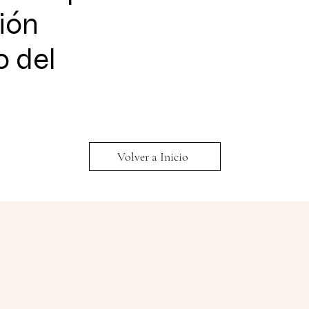
ión
o del
Volver a Inicio