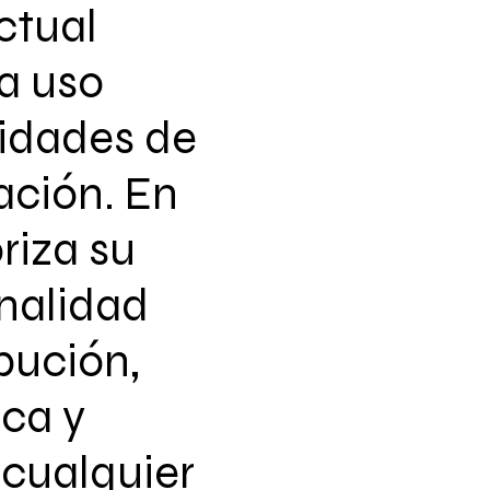
ctual
a uso
vidades de
ación. En
riza su
nalidad
ibución,
ca y
 cualquier