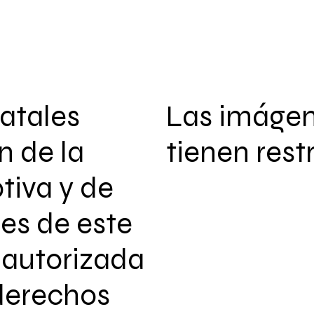
atales
Las imáge
n de la
tienen rest
tiva y de
les de este
autorizada
 derechos