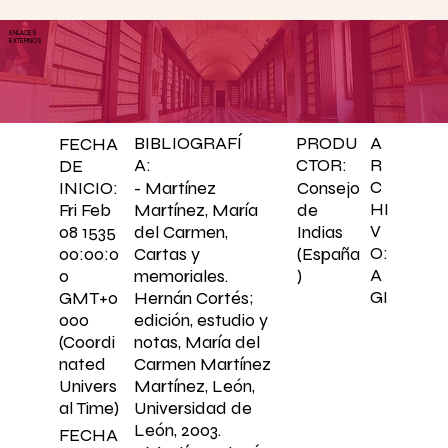
ENLACES
EXTERNOS
BIBLIOGRAFÍ
PRODU
A
FECHA
A:
CTOR:
R
DE
C
- Martínez
Consejo
INICIO:
HI
Martínez, María
de
Fri Feb
V
del Carmen,
Indias
08 1535
O:
Cartas y
(España
00:00:0
A
memoriales.
)
0
GI
Hernán Cortés;
GMT+0
edición, estudio y
000
notas, María del
(Coordi
Carmen Martínez
nated
Martínez, León,
Univers
Universidad de
al Time)
León, 2003.
FECHA