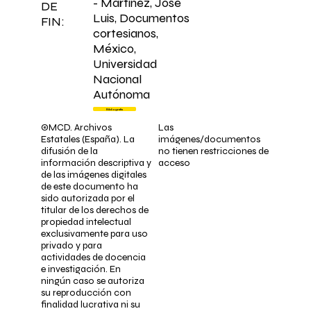
- Martínez, José
DE
Luis, Documentos
FIN:
cortesianos,
México,
Universidad
Nacional
Autónoma
Bibliografía
©MCD. Archivos
Las
Estatales (España). La
imágenes/documentos
difusión de la
no tienen restricciones de
información descriptiva y
acceso
de las imágenes digitales
de este documento ha
sido autorizada por el
titular de los derechos de
propiedad intelectual
exclusivamente para uso
privado y para
actividades de docencia
e investigación. En
ningún caso se autoriza
su reproducción con
finalidad lucrativa ni su