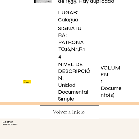
de 1535. Hay duplicado
LUGAR:
Calagua
SIGNATU
RA:
PATRONA
TO,16,N.1,R.1
4
NIVEL DE
VOLUM
DESCRIPCIÓ
EN:
N:
1
Ver en
PARES
Unidad
Docume
Documental
nto(s)
Simple
Volver a Inicio
NUESTROS
BENEFACTORES