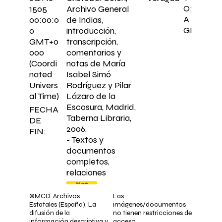
O:
Archivo General
1505
A
de Indias,
00:00:0
GI
introducción,
0
transcripción,
GMT+0
comentarios y
000
notas de María
(Coordi
Isabel Simó
nated
Rodríguez y Pilar
Univers
Lázaro de la
al Time)
Escosura, Madrid,
FECHA
Taberna Libraria,
DE
2006.
FIN:
- Textos y
documentos
completos,
relaciones
Bibliografía
©MCD. Archivos
Las
Estatales (España). La
imágenes/documentos
difusión de la
no tienen restricciones de
información descriptiva y
acceso