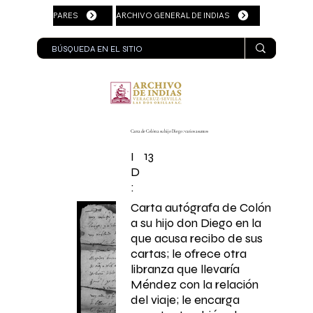
PARES
ARCHIVO GENERAL DE INDIAS
Carta de Colón a su hijo Diego : varios asuntos
13
I
D
:
Carta autógrafa de Colón
a su hijo don Diego en la
que acusa recibo de sus
cartas; le ofrece otra
libranza que llevaría
Méndez con la relación
del viaje; le encarga