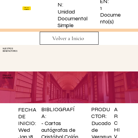
EN:
N:
1
Ver en
PARES
Unidad
Docume
Documental
nto(s)
Simple
Volver a Inicio
NUESTROS
BENEFACTORES
ENLACES
EXTERNOS
BIBLIOGRAFÍ
PRODU
A
FECHA
A:
CTOR:
R
DE
C
- Cartas
Ducado
INICIO:
HI
autógrafas de
de
Wed
V
Cristóbal Colón,
Veragua
Jan 18