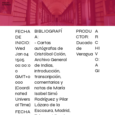
ENLACES
EXTERNOS
BIBLIOGRAFÍ
PRODU
A
FECHA
A:
CTOR:
R
DE
C
- Cartas
Ducado
INICIO:
HI
autógrafas de
de
Wed
V
Cristóbal Colón,
Veragua
Jan 04
O:
Archivo General
1505
A
de Indias,
00:00:0
GI
introducción,
0
transcripción,
GMT+0
comentarios y
000
notas de María
(Coordi
Isabel Simó
nated
Rodríguez y Pilar
Univers
Lázaro de la
al Time)
Escosura, Madrid,
FECHA