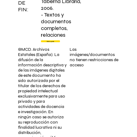
Taberna Libraria,
DE
2006.
FIN:
- Textos y
documentos
completos,
relaciones
Bibliografía
©MCD. Archivos
Las
Estatales (España). La
imágenes/documentos
difusión de la
no tienen restricciones de
información descriptiva y
acceso
de las imágenes digitales
de este documento ha
sido autorizada por el
titular de los derechos de
propiedad intelectual
exclusivamente para uso
privado y para
actividades de docencia
e investigación. En
ningún caso se autoriza
su reproducción con
finalidad lucrativa ni su
distribución,