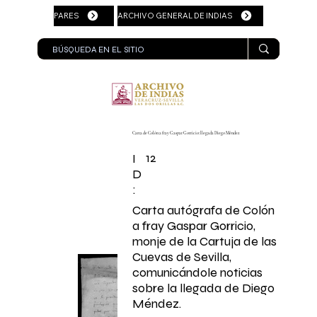
PARES
ARCHIVO GENERAL DE INDIAS
Carta de Colón a fray Gaspar Gorricio: llegada Diego Méndez
12
I
D
:
Carta autógrafa de Colón
a fray Gaspar Gorricio,
monje de la Cartuja de las
Cuevas de Sevilla,
comunicándole noticias
sobre la llegada de Diego
Méndez.