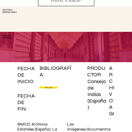
Volver a Inicio
NUESTROS
BENEFACTORES
ENLACES
EXTERNOS
BIBLIOGRAFÍ
PRODU
A
FECHA
A:
CTOR:
R
DE
C
Consejo
INICIO:
HI
de
Bibliografía
V
Indias
FECHA
O:
(España
DE
A
)
FIN:
GI
©MCD. Archivos
Las
Estatales (España). La
imágenes/documentos