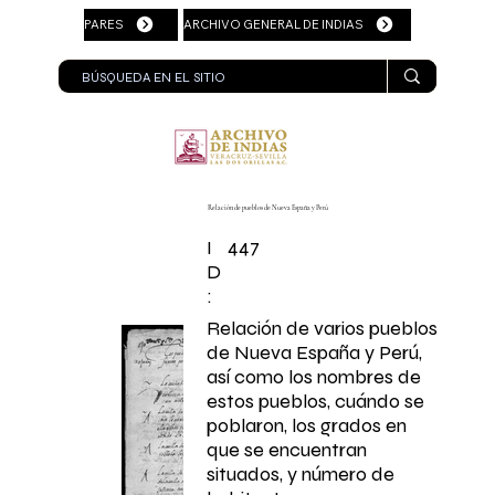
PARES
ARCHIVO GENERAL DE INDIAS
Relación de pueblos de Nueva España y Perú
447
I
D
:
Relación de varios pueblos
de Nueva España y Perú,
así como los nombres de
estos pueblos, cuándo se
poblaron, los grados en
que se encuentran
situados, y número de