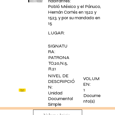
habitantes:
Pobló México y el Pánuco,
Hernán Cortés en 1522 y
1523, y por su mandado en
15
LUGAR:
SIGNATU
RA:
PATRONA
TO,20,N.5,
R.21
NIVEL DE
VOLUM
DESCRIPCIÓ
EN:
N:
1
Ver en
PARES
Unidad
Docume
Documental
nto(s)
Simple