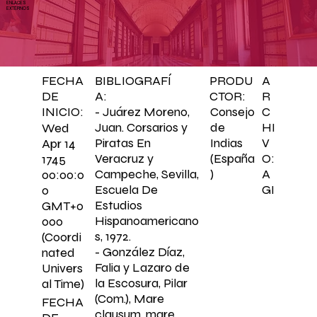
ENLACES
EXTERNOS
BIBLIOGRAFÍ
PRODU
A
FECHA
A:
CTOR:
R
DE
C
- Juárez Moreno,
Consejo
INICIO:
HI
Juan. Corsarios y
de
Wed
V
Piratas En
Indias
Apr 14
O:
Veracruz y
(España
1745
A
Campeche, Sevilla,
)
00:00:0
GI
Escuela De
0
Estudios
GMT+0
Hispanoamericano
000
s, 1972.
(Coordi
- González Díaz,
nated
Falia y Lazaro de
Univers
la Escosura, Pilar
al Time)
(Com.), Mare
FECHA
clausum, mare