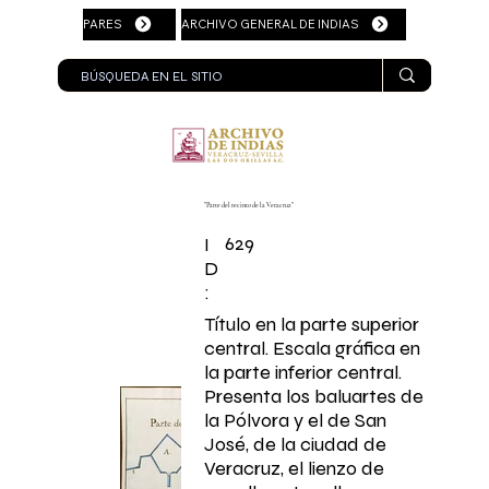
PARES
ARCHIVO GENERAL DE INDIAS
"Parte del recinto de la Veracruz"
629
I
D
:
Título en la parte superior
central. Escala gráfica en
la parte inferior central.
Presenta los baluartes de
la Pólvora y el de San
José, de la ciudad de
Veracruz, el lienzo de