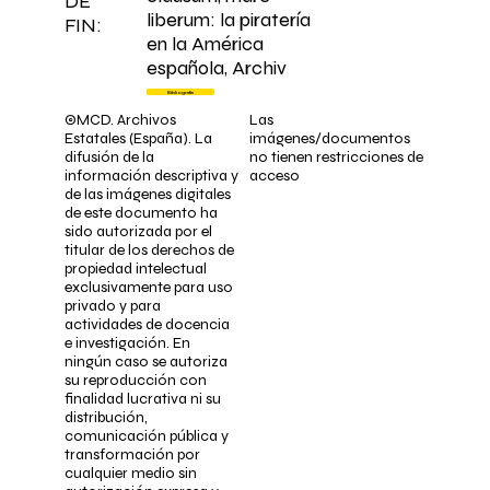
DE
liberum: la piratería
FIN:
en la América
española, Archiv
Bibliografía
©MCD. Archivos
Las
Estatales (España). La
imágenes/documentos
difusión de la
no tienen restricciones de
información descriptiva y
acceso
de las imágenes digitales
de este documento ha
sido autorizada por el
titular de los derechos de
propiedad intelectual
exclusivamente para uso
privado y para
actividades de docencia
e investigación. En
ningún caso se autoriza
su reproducción con
finalidad lucrativa ni su
distribución,
comunicación pública y
transformación por
cualquier medio sin