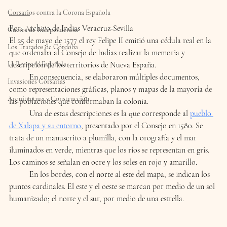
Corsarios contra la Corona Española
Por: Archivo de Indias Veracruz-Sevilla
Guerra de Independencia
El 25 de mayo de 1577 el rey Felipe II emitió una cédula real en la 
Los Tratados de Córdoba
que ordenaba al Consejo de Indias realizar la memoria y 
La Retirada Española
descripción de los territorios de Nueva España.
	En consecuencia, se elaboraron múltiples documentos, 
Invasiones Corsarias
como representaciones gráficas, planos y mapas de la mayoría de 
Arquitectura y Construcción
las poblaciones que conformaban la colonia.
	Una de estas descripciones es la que corresponde al 
pueblo 
de Xalapa y su entorno
, presentado por el Consejo en 1580. Se 
trata de un manuscrito a plumilla, con la orografía y el mar 
iluminados en verde, mientras que los ríos se representan en gris. 
Los caminos se señalan en ocre y los soles en rojo y amarillo. 
	En los bordes, con el norte al este del mapa, se indican los 
puntos cardinales. El este y el oeste se marcan por medio de un sol 
humanizado; el norte y el sur, por medio de una estrella. 