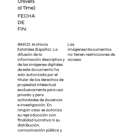
Univers
al Time)
FECHA
DE
FIN:
©MCD. Archivos
Las
Estatales (España). La
imágenes/documentos
difusión de la
no tienen restricciones de
información descriptiva y
acceso
de las imágenes digitales
de este documento ha
sido autorizada por el
titular de los derechos de
propiedad intelectual
exclusivamente para uso
privado y para
actividades de docencia
e investigación. En
ningún caso se autoriza
su reproducción con
finalidad lucrativa ni su
distribución,
comunicación pública y