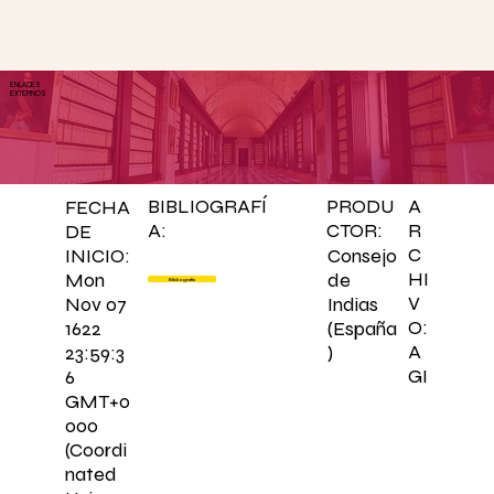
ENLACES
EXTERNOS
BIBLIOGRAFÍ
PRODU
A
FECHA
A:
CTOR:
R
DE
C
Consejo
INICIO:
HI
de
Mon
Bibliografía
V
Indias
Nov 07
O:
(España
1622
A
)
23:59:3
GI
6
GMT+0
000
(Coordi
nated