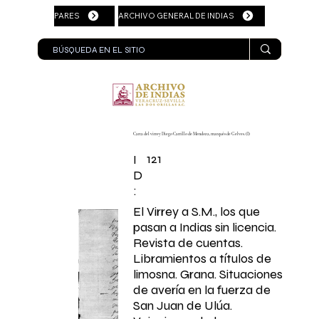
PARES
ARCHIVO GENERAL DE INDIAS
Carta del virrey Diego Carrillo de Mendoza, marqués de Gelves. (I)
121
I
D
:
El Virrey a S.M., los que
pasan a Indias sin licencia.
Revista de cuentas.
Libramientos a títulos de
limosna. Grana. Situaciones
de avería en la fuerza de
San Juan de Ulúa.