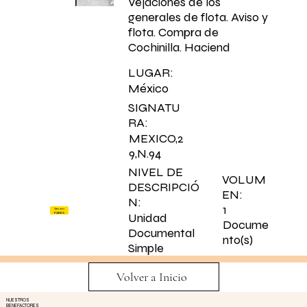
Vejaciones de los
generales de flota. Aviso y
flota. Compra de
Cochinilla. Haciend
LUGAR:
México
SIGNATU
RA:
MEXICO,2
9,N.94
NIVEL DE
VOLUM
DESCRIPCIÓ
EN:
N:
1
Ver en
PARES
Unidad
Docume
Documental
nto(s)
Simple
Volver a Inicio
NUESTROS
BENEFACTORES